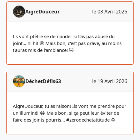
AigreDouceur
le 08 Avril 2026
Ils vont ptêtre se demander si t'as pas abusé du
joint... hi hi! 🤪 Mais bon, c'est pas grave, au moins
t'auras mis de l'ambiance! 🤣
DéchetDéfis63
le 19 Avril 2026
AigreDouceur, tu as raison! Ils vont me prendre pour
un illuminé! 😂 Mais bon, si ça peut leur éviter de
faire des joints pourris... #zerodechetattitude ♻️