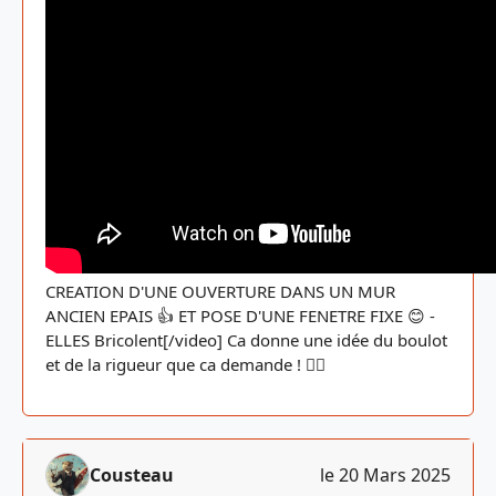
CREATION D'UNE OUVERTURE DANS UN MUR
ANCIEN EPAIS 👍 ET POSE D'UNE FENETRE FIXE 😊 -
ELLES Bricolent[/video] Ca donne une idée du boulot
et de la rigueur que ca demande ! 👷‍♀️
Cousteau
le 20 Mars 2025