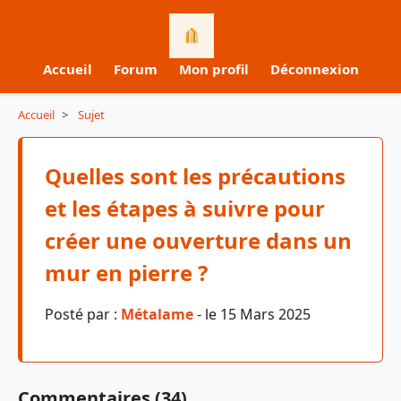
Accueil
Forum
Mon profil
Déconnexion
Accueil
>
Sujet
Quelles sont les précautions
et les étapes à suivre pour
créer une ouverture dans un
mur en pierre ?
Posté par :
Métalame
- le 15 Mars 2025
Commentaires (34)